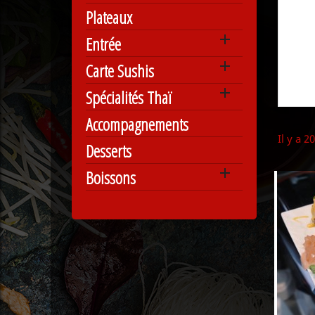
Plateaux

Entrée

Carte Sushis

Spécialités Thaï
Accompagnements
Il y a 2
Desserts

Boissons