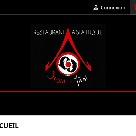
shop

Connexion
CUEIL