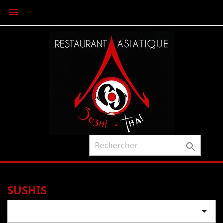


SUSHIS
