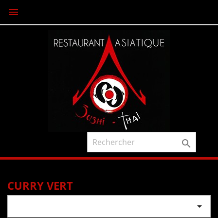


CURRY VERT
