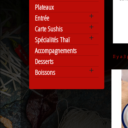
Plateaux

Entrée

Carte Sushis

Spécialités Thaï
Accompagnements
Il y a 3
Desserts

Boissons