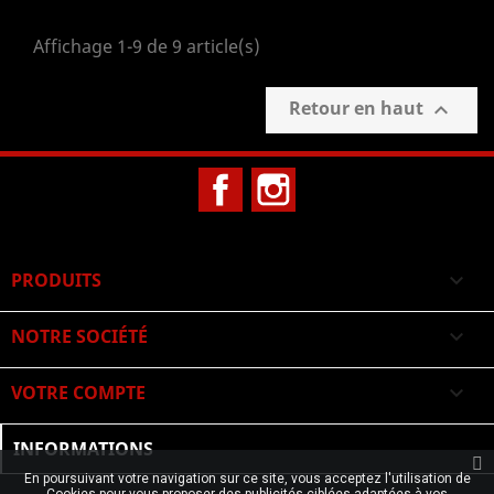
Affichage 1-9 de 9 article(s)
Retour en haut

Facebook
Instagram
PRODUITS

NOTRE SOCIÉTÉ

VOTRE COMPTE

INFORMATIONS
En poursuivant votre navigation sur ce site, vous acceptez l'utilisation de