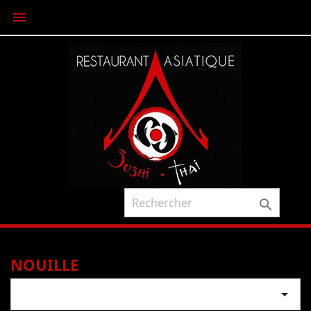


NOUILLE
