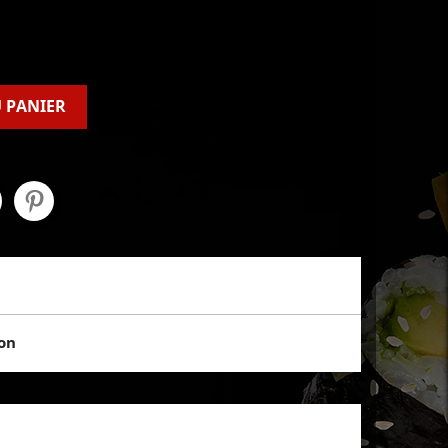
 PANIER
son