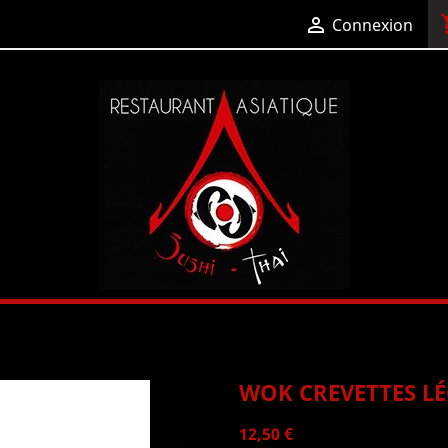
shop

Connexion
WOK CREVETTES L
12,50 €