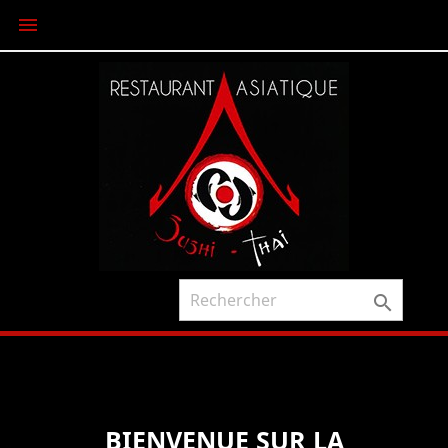


BIENVENUE SUR LA