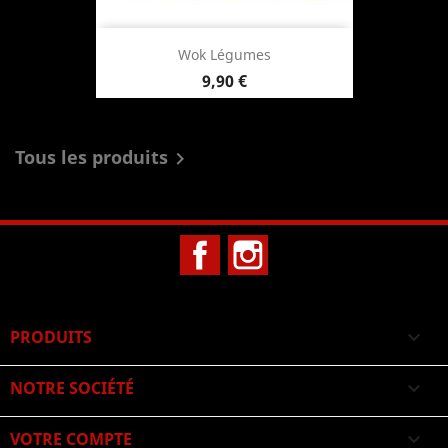
Wok Légumes
Prix
9,90 €
Tous les produits

Facebook
Instagram
PRODUITS

NOTRE SOCIÉTÉ

VOTRE COMPTE
