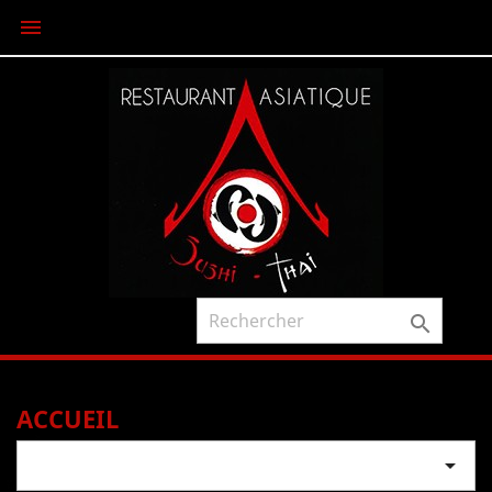


ACCUEIL
