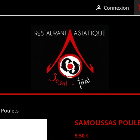
shop

Connexion
Poulets
SAMOUSSAS POUL
5,50 €