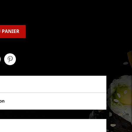
 PANIER
son