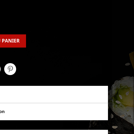
 PANIER
son