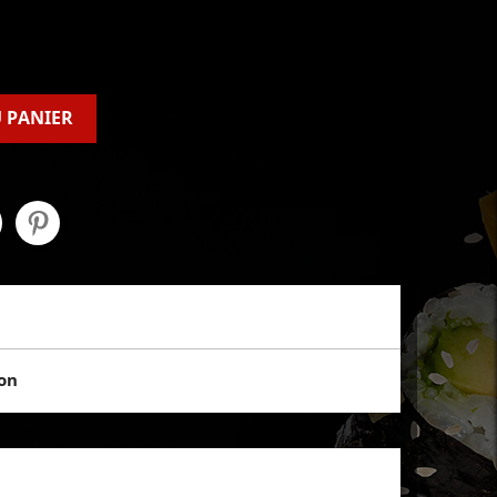
 PANIER
son